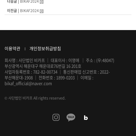
다음글 |
BIKAF2024
이전글 |
BIKAF2024
이용약관
개인정보취급방침
회사명 : 사단법인 비카프
｜
대표이사 : 이영애
｜
주소 : (우:48047)
부산광역시 해운대구 해운대로76번길 16 201호
사업자등록번호 : 782-82-00734
｜
통신판매업 신고번호 : 2022-
부산해운대-1908
｜
전화번호 :
1899-0203
｜
이메일 :
bikaf_official@naver.com
© 사단법인 비카프 All rights reserved.