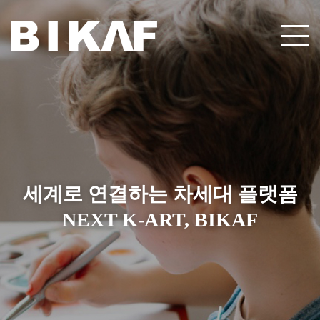
2026 BIKAF IN 루브르
미술공모전 & 루브르국제전시회
2026 부산 국제 어린이 청소년
■ 작품 접수기간 :
아트페어
2025. 09. 16 ~ 11. 18
세계로 연결하는 차세대 플랫폼
■ 심사결과발표 :
2025. 11. 25
■ 작품 접수기간 :
2026. 01. 02 ~ 02. 24
NEXT K-ART, BIKAF
■ 프랑스 루브르 국제전시회 :
2026. 01. 16 ~
■ 전시 일정 :
2026. 05. 01 ~ 05. 10 (예정)
01. 17
■ 전시 장소 :
영화의전당 비프홀 1F
■ 시상식 :
2026.01.17 프랑스 루브르 박물관 "LE