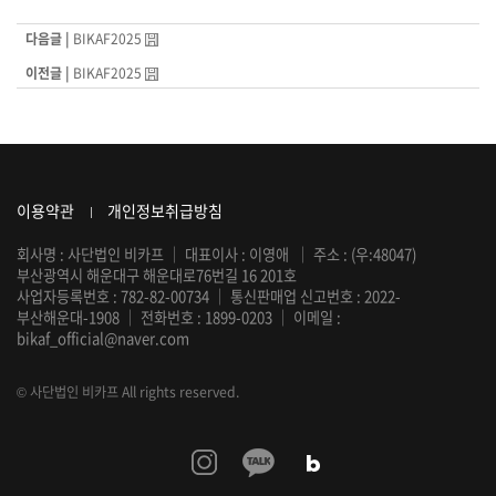
다음글 |
BIKAF2025
이전글 |
BIKAF2025
이용약관
개인정보취급방침
회사명 : 사단법인 비카프
｜
대표이사 : 이영애
｜
주소 : (우:48047)
부산광역시 해운대구 해운대로76번길 16 201호
사업자등록번호 : 782-82-00734
｜
통신판매업 신고번호 : 2022-
부산해운대-1908
｜
전화번호 :
1899-0203
｜
이메일 :
bikaf_official@naver.com
© 사단법인 비카프 All rights reserved.